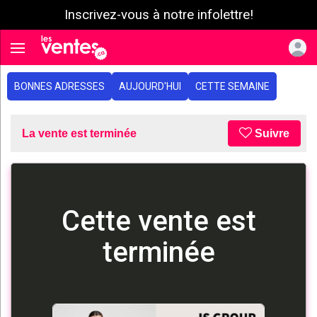
Inscrivez-vous à notre infolettre!
e menu
Toggle navigation
BONNES ADRESSES
AUJOURD'HUI
CETTE SEMAINE
La vente est terminée
Suivre
Cette vente est
terminée