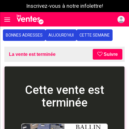
Inscrivez-vous à notre infolettre!
e menu
Toggle navigation
BONNES ADRESSES
AUJOURD'HUI
CETTE SEMAINE
La vente est terminée
Suivre
Cette vente est
terminée