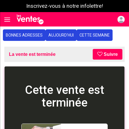
Inscrivez-vous à notre infolettre!
e menu
Toggle navigation
BONNES ADRESSES
AUJOURD'HUI
CETTE SEMAINE
La vente est terminée
Suivre
Cette vente est
terminée