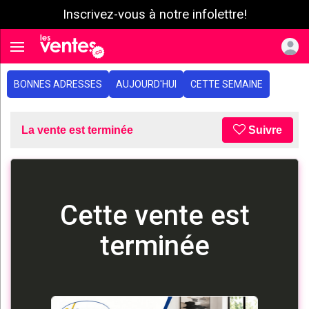
Inscrivez-vous à notre infolettre!
e menu
Toggle navigation
BONNES ADRESSES
AUJOURD'HUI
CETTE SEMAINE
La vente est terminée
Suivre
Cette vente est
terminée