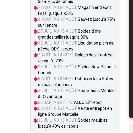
30 à 70% de rabais
7 AOÛT AU 20 AOÛT
Magasin entrepôt
Fossil jusqu'à -50%
4 AOÛT AU 17 AOÛT
Sauvez jusqu'à 75%
sur l'encre
27 JUIL. AU 10 AOÛT
Soldes d'été
grandes tailles jusqu'à 80%
10 JUIL. AU 10 AOÛT
Liquidation plein air,
pêche, DEK Hockey
2 AOÛT AU 4 SEPT.
Soldes de la rentrée –
Jusqu'à -70%
28 JUIL. AU 10 AOÛT
Soldes New Balance
Canada
9 AOÛT AU 8 SEPT.
Rabais éclairs Salles
de bain, planchers
16 JUIL. AU 12 AOÛT
Promotions Meubles
& Davantage
26 JAN. AU 28 FÉV.
ALDO Entrepôt
6 AOÛT AU 31 AOÛT
Vente entrepôt en
ligne Groupe Marcelle
16 JUIL. AU 16 AOÛT
Soldes meubles
jusqu'à 40% de rabais