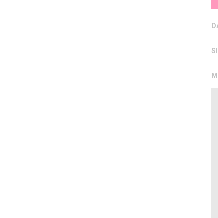
D
S
M