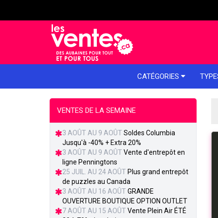
e menu
CATÉGORIES
TYPE
VENTES DE LA SEMAINE
3 AOÛT AU 9 AOÛT
Soldes Columbia
Jusqu'à -40% + Extra 20%
3 AOÛT AU 9 AOÛT
Vente d'entrepôt en
ligne Penningtons
25 JUIL. AU 24 AOÛT
Plus grand entrepôt
de puzzles au Canada
3 AOÛT AU 16 AOÛT
GRANDE
OUVERTURE BOUTIQUE OPTION OUTLET
7 AOÛT AU 15 AOÛT
Vente Plein Air ÉTÉ