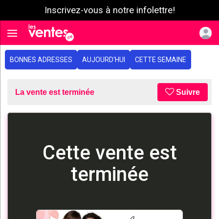
Inscrivez-vous à notre infolettre!
e menu
Toggle navigation
BONNES ADRESSES
AUJOURD'HUI
CETTE SEMAINE
La vente est terminée
Suivre
Cette vente est
terminée