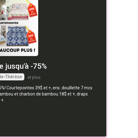
ie jusqu'à -75%
te-Thérèse
et plus
! Courtepointes 39$ et +, ens. douillette 7 mcx
er bambou et charbon de bambou 18$ et +, draps
 +.