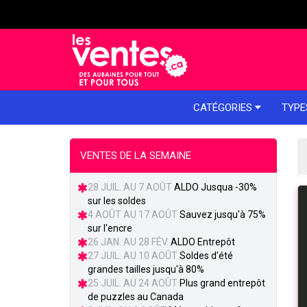
e menu
CATÉGORIES
TYPE
VENTES DE LA SEMAINE
28 JUIL. AU 7 AOÛT
ALDO Jusqua -30%
sur les soldes
4 AOÛT AU 17 AOÛT
Sauvez jusqu'à 75%
sur l'encre
26 JAN. AU 28 FÉV.
ALDO Entrepôt
27 JUIL. AU 10 AOÛT
Soldes d'été
grandes tailles jusqu'à 80%
25 JUIL. AU 24 AOÛT
Plus grand entrepôt
de puzzles au Canada