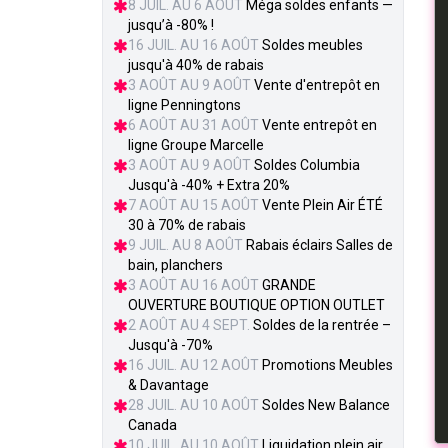
8 JUIL. AU 6 AOÛT
Méga soldes enfants —
jusqu’à -80% !
16 JUIL. AU 16 AOÛT
Soldes meubles
jusqu'à 40% de rabais
3 AOÛT AU 9 AOÛT
Vente d'entrepôt en
ligne Penningtons
6 AOÛT AU 31 AOÛT
Vente entrepôt en
ligne Groupe Marcelle
3 AOÛT AU 9 AOÛT
Soldes Columbia
Jusqu'à -40% + Extra 20%
7 AOÛT AU 15 AOÛT
Vente Plein Air ÉTÉ
30 à 70% de rabais
9 JUIL. AU 8 AOÛT
Rabais éclairs Salles de
bain, planchers
3 AOÛT AU 16 AOÛT
GRANDE
OUVERTURE BOUTIQUE OPTION OUTLET
2 AOÛT AU 4 SEPT.
Soldes de la rentrée –
Jusqu'à -70%
16 JUIL. AU 12 AOÛT
Promotions Meubles
& Davantage
28 JUIL. AU 10 AOÛT
Soldes New Balance
Canada
10 JUIL. AU 10 AOÛT
Liquidation plein air,