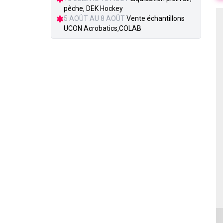
pêche, DEK Hockey
5 AOÛT AU 8 AOÛT
Vente échantillons
UCON Acrobatics,COLAB