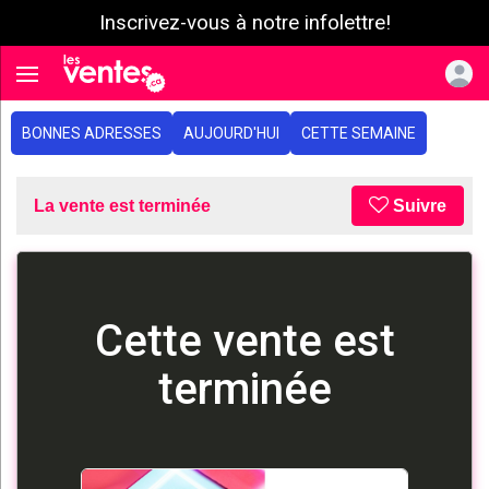
Inscrivez-vous à notre infolettre!
e menu
Toggle navigation
BONNES ADRESSES
AUJOURD'HUI
CETTE SEMAINE
La vente est terminée
Suivre
Cette vente est
terminée